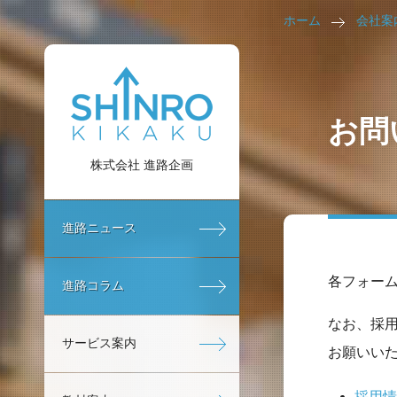
ホーム
会社案
お問
株式会社 進路企画
進路ニュース
各フォー
進路コラム
なお、採
サービス案内
お願いい
採用情