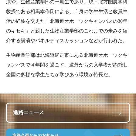
演や、生物産業学部の一期生であり、現・北方圏農学科
教授である相馬幸作氏による、自身の学生生活と教員生
活の経験を交えた「北海道オホーツクキャンパスの30年
のキセキ」と題した生物産業学部のこれまでの歩みを紹
介する講演やパネルディスカッションなどが行われた。
生物産業学部は北海道網走市にある北海道オホーツクキ
ャンパスで４年間を過ごす。道外からの入学者が約9割。
全国の多様な学生たちが学びあう環境が特長だ。
進路ニュース
進路企画からのお知らせ