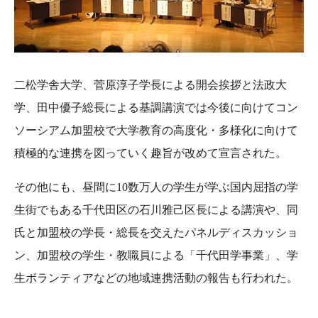
二松学舎大学、菅原淳子学長による開会挨拶と法政大
学、田中優子総長による基調講演では今後に向けてコン
ソーシアム加盟校で大学教育の高度化・多様化に向けて
積極的な連携を図っていく趣旨が改めて宣言された。
その他にも、昼間に10数万人の学生が学ぶ国内屈指の学
生街でもある千代田区の石川雅己区長による講演や、同
氏と加盟校の学長・総長を交えたパネルディスカッショ
ン、加盟校の学生・教職員による「千代田学事業」、学
生ボランティアなどの地域連携活動の報告も行われた。