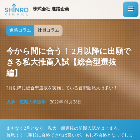
株式会社 進路企画
進路コラム
社員コラム
今から間に合う！ 2月以降に出願で
きる私大推薦入試【総合型選抜
編】
2月以降に総合型選抜を実施している首都圏私大は多い！
大学・短期大学進学
2022年 01月28日
まもなく2月となり、私大一般選抜の前期入試がはじまる。
首尾よく志望校に合格できれば良いが、もし不合格となってしま