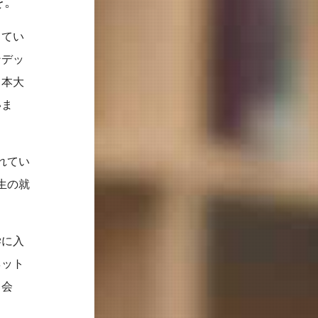
を。
してい
ンデッ
日本大
いま
れてい
生の就
学に入
ネット
出会