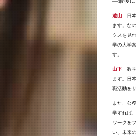
―最後に
遠山
日本
ます。なの
クスを見れ
学の大学
す。
山下
教学
ます。日本
職活動を
また、公
学すれば
ワークを
い、未来