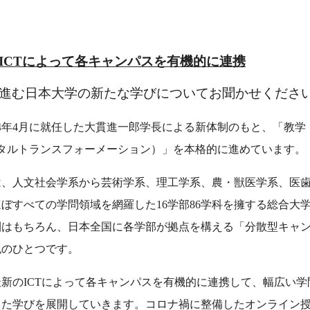
ICTによって各キャンパスを有機的に連携
進む日本大学の新たな学びについてお聞かせくださ
4年4月に就任した大貫進一郎学長による新体制のもと、「教学
ジタルトランスフォーメーション）」を本格的に進めています。
は、人文社会学系から芸術学系、理工学系、農・獣医学系、医
ぼすべての学問領域を網羅した16学部86学科を擁する総合大
圏はもちろん、日本全国に各学部が拠点を構える「分散型キャ
色のひとつです。
新のICTによって各キャンパスを有機的に連携して、幅広い学
した学びを展開していきます。コロナ禍に整備したオンライン