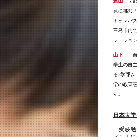
遠山
学部
発に挑む「N
キャンパ
三島市内
レーショ
山下
「自
学生の自
る2学部以
学の教育
す。
日本大学
―受験勉