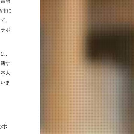
宇宙開
三島市に
して、
コラボ
れは、
在籍す
日本大
ていま
のポ