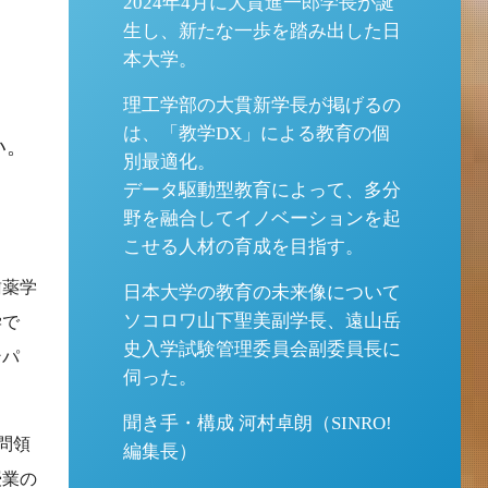
2024年4月に大貫進一郎学長が誕
生し、新たな一歩を踏み出した日
本大学。
理工学部の大貫新学長が掲げるの
は、「教学DX」による教育の個
い。
別最適化。
データ駆動型教育によって、多分
野を融合してイノベーションを起
こせる人材の育成を目指す。
歯薬学
日本大学の教育の未来像について
ソコロワ山下聖美副学長、遠山岳
学で
史入学試験管理委員会副委員長に
ンパ
伺った。
聞き手・構成 河村卓朗（SINRO!
問領
編集長）
授業の