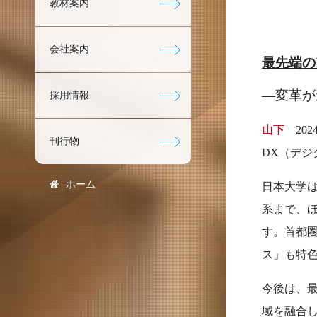
教材案内
会社案内
最先端の
―変革が
採用情報
山下
202
刊行物
DX（デ
ホーム
日本大学
系まで、ほ
す。首都
ス」も特
今後は、最
域を融合