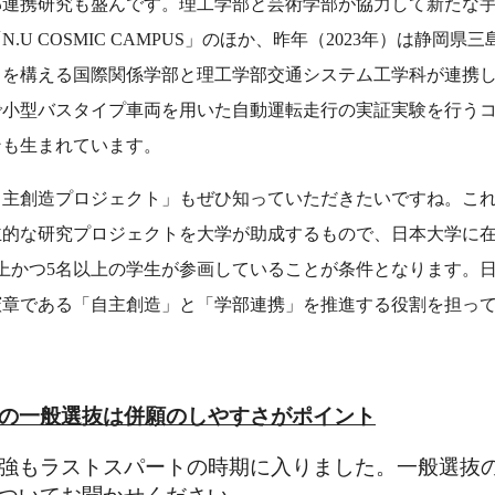
連携研究も盛んです。理工学部と芸術学部が協力して新たな
.U COSMIC CAMPUS」のほか、昨年（2023年）は静岡県
スを構える国際関係学部と理工学部交通システム工学科が連携
で小型バスタイプ車両を用いた自動運転走行の実証実験を行う
ンも生まれています。
主創造プロジェクト」もぜひ知っていただきたいですね。こ
主的な研究プロジェクトを大学が助成するもので、日本大学に
上かつ5名以上の学生が参画していることが条件となります。
憲章である「自主創造」と「学部連携」を推進する役割を担っ
の一般選抜は併願のしやすさがポイント
強もラストスパートの時期に入りました。一般選抜