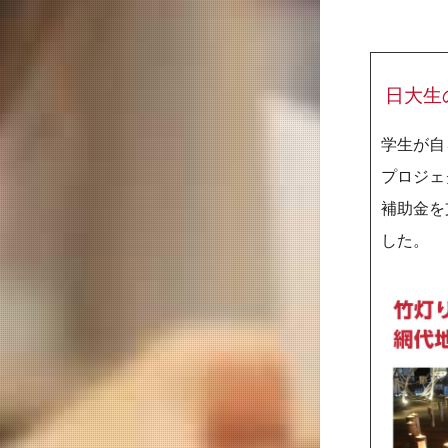
日大生
学生が自
プロジェ
補助金を
した。