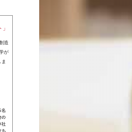
ト」
創造
学が
しま