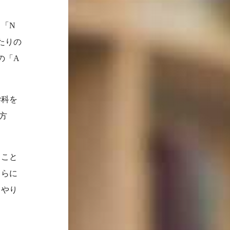
「N
たりの
の「A
学科を
方
。
ること
さらに
、やり