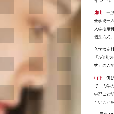
イントに
遠山
一般
全学統一
入学検定料
個別方式
入学検定
「A個別方
式」の入学
山下
併願
で、入学
学部ごと
たいこと