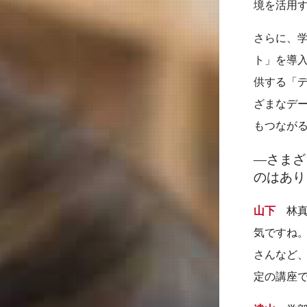
境を活用
さらに、
ト」を導
供する「
ざまなデ
もつなが
―さまざ
のはあり
山下
林真
気ですね
さんなど
定の講座