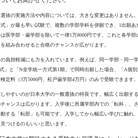
ついてお聞かせください。
選抜の実施方法や内容については、大きな変更はありません。
方式」が最も早い試験で、複数の学部学科を併願でき、1出願あ
は医学部・歯学部を除いて一律1万8000円です。これと各学部
」を組み合わせると合格のチャンスが広がります。
料の負担軽減にも力を入れています。例えば、同一学部・同一
式」と「N全学統一方式第1期」で同時出願した場合、「A個別
検定料（3万5000円、松戸歯学部4万円）のみで受験できます
しやすいのが日本大学の一般選抜の特長です。幅広く出願す
のチャンスは広がります。入学後に所属学部内での「転科」、
移動する「転部」も可能です。入学してから幅広い学びに触れ
を見つけるのもいいと思います。