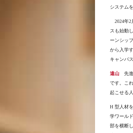
システム
2024年
スも始動
ーンシッ
から入学
キャンパ
遠山
先進
です。こ
起こせる
H 型人材
学ワールド
部を横断し