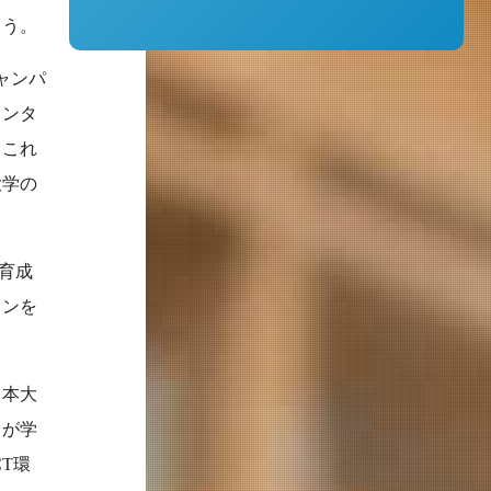
ょう。
ャンパ
インタ
。これ
大学の
育成
ョンを
日本大
名が学
T環