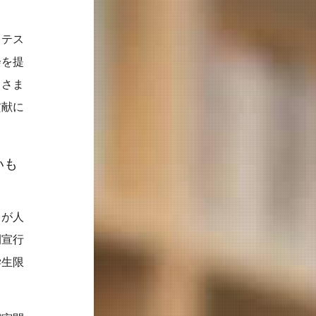
・テス
会を提
、さま
貢献に
いも
」が人
間宣行
学生限