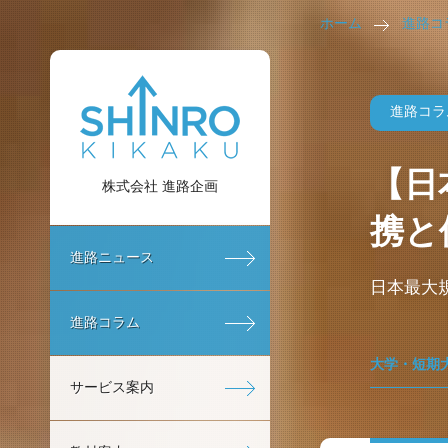
ホーム
進路コ
進路コラ
【日
株式会社 進路企画
携と
進路ニュース
日本最大
進路コラム
大学・短期
サービス案内