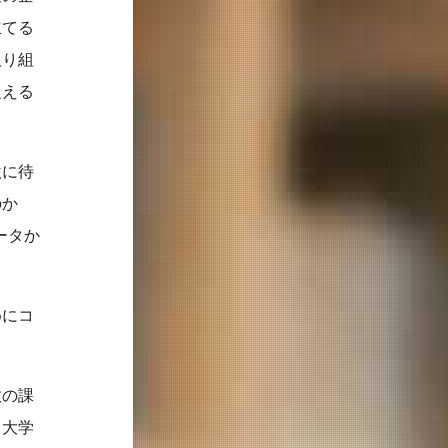
立てる
取り組
捉える
激に待
のか
ータか
めにコ
政の課
。大学