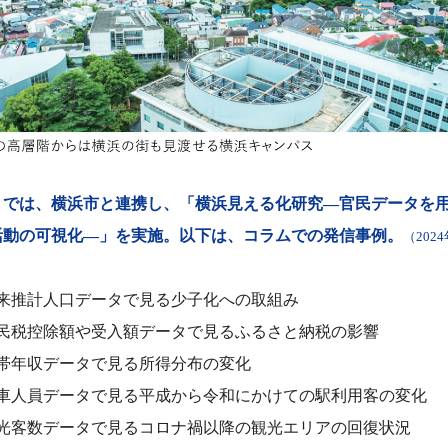
ミでは、横浜市と連携し、「横浜見える化研究―官民データを
活動の可視化―」を実施。以下は、コラムでの発信事例。
（2024
来推計人口データで見る少子化への取組み
民税控除額や受入額データで見るふるさと納税の影響
帯年収データで見る所得分布の変化
車人員データで見る平成から令和にかけての駅利用客の変化
光客数データで見るコロナ禍以降の観光エリアの回復状況