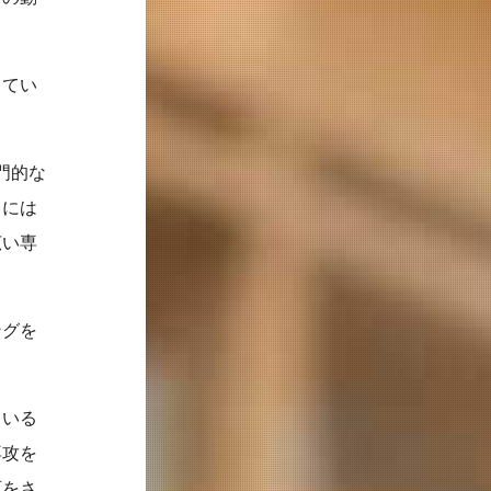
してい
門的な
らには
広い専
ングを
ている
専攻を
育をさ