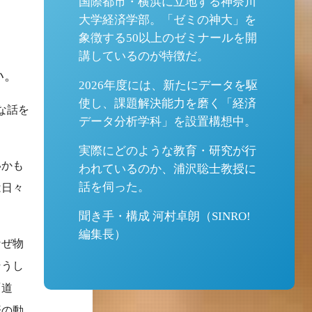
国際都市・横浜に立地する神奈川
大学経済学部。「ゼミの神大」を
象徴する50以上のゼミナールを開
講しているのが特徴だ。
い。
2026年度には、新たにデータを駆
使し、課題解決能力を磨く「経済
な話を
データ分析学科」を設置構想中。
実際にどのような教育・研究が行
いかも
われているのか、浦沢聡士教授に
話を伺った。
は日々
聞き手・構成 河村卓朗（SINRO!
編集長）
なぜ物
そうし
「道
済の動