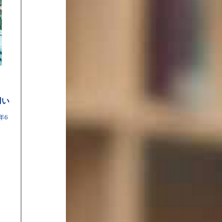
用い
年6