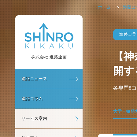
ホーム
進路コ
進路コラ
【神
株式会社 進路企画
開す
進路ニュース
各専門8
進路コラム
大学・短期
サービス案内