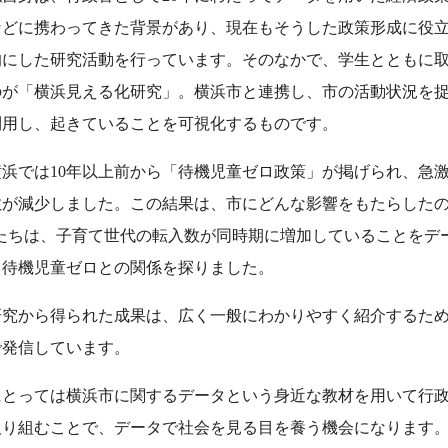
などに携わってきた背景があり、現在もそうした政策形成に役
的にした研究活動を行っています。そのなかで、学生とともに
のが「横浜見える化研究」。横浜市と連携し、市の活動状況を
利用し、起きていることを可視化するものです。
浜では10年以上前から「待機児童ゼロ政策」が掲げられ、急
数が減少しました。この結果は、市にどんな影響をもたらした
生たちは、子育て世代の転入数が同時期に増加していることをデ
、待機児童ゼロとの関係を探りました。
研究から得られた成果は、広く一般にわかりやすく紹介するた
で発信しています。
にとっては横浜市に関するデータという身近な教材を用いて行
取り組むことで、データで社会を見る目を養う機会になります