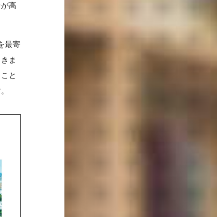
ンが高
を最寄
てきま
ること
す。