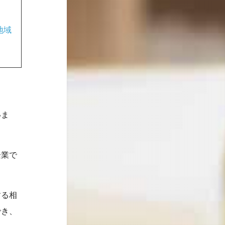
地域
いま
企業で
する相
でき、