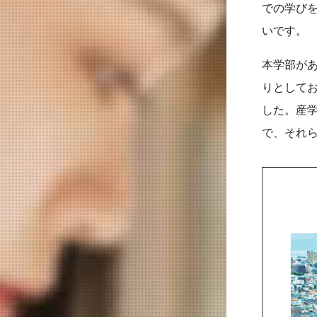
での学び
いです。
本学部が
りとして
した。産
で、それ