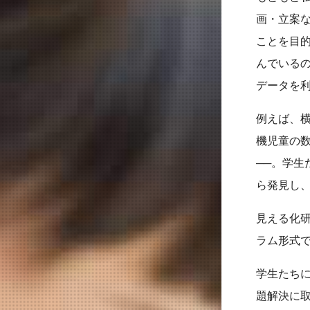
画・立案
ことを目
んでいる
データを
例えば、横
機児童の
──。学
ら発見し
見える化
ラム形式
学生たち
題解決に