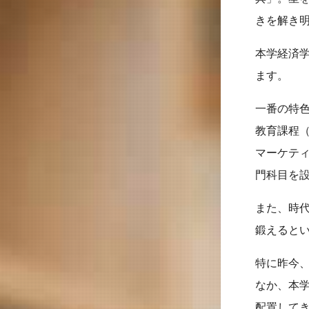
きを解き
本学経済
ます。
一番の特
教育課程
マーケテ
門科目を
また、時
鍛えると
特に昨今
なか、本学
配置してき