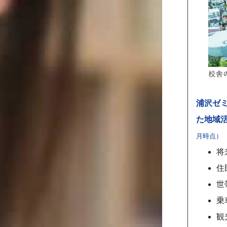
浦沢ゼ
た地域
月時点）
将
住
世
乗
観