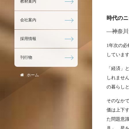
教材案内
時代のニ
会社案内
―神奈川
採用情報
1年次の
していま
刊行物
「経済」
ホーム
しれませ
の暮らし
そのなか
価は上下
た問題意
具」。星