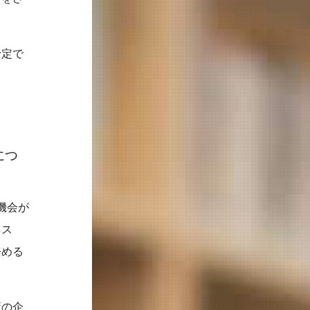
予定で
につ
機会が
ネス
務める
策の企