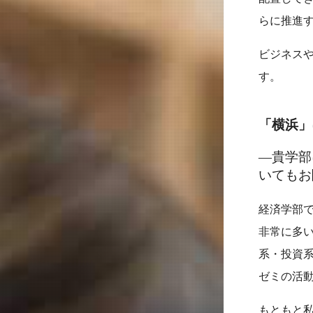
らに推進
ビジネス
す。
「横浜」
―貴学部
いてもお
経済学部
非常に多
系・投資
ゼミの活
もともと私