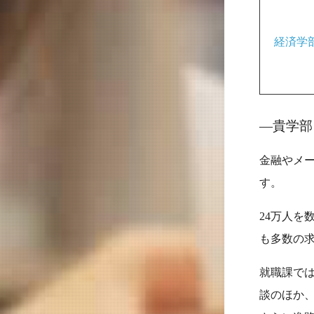
経済学
―貴学部
金融やメ
す。
24万人を
も多数の
就職課で
談のほか