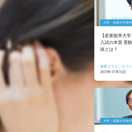
大学・短期大学進
【産業能率大学
入試の本質 受
抜とは？
進路コラム：スペシ
2025年 07月31日
大学・短期大学進