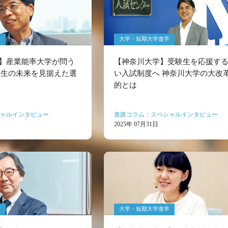
学
大学・短期大学進学
】産業能率大学が問う
【神奈川大学】受験生を応援す
験生の未来を見据えた選
い入試制度へ 神奈川大学の大改
的とは
ャルインタビュー
進路コラム：スペシャルインタビュー
2025年 07月31日
学
大学・短期大学進学