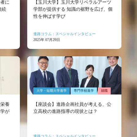
学者に
【玉川大学】玉川大学リベラルアーツ
接続
学部が提供する 知識の裾野を広げ、個
性を伸ばす学び
進路コラム：スペシャルインタビュー
2025年 07月29日
大学・短期大学進学
専門学校進学
就職
「栄養
【座談会】進路企画社員が考える、公
大学が
立高校の進路指導の現状とは？
進路コラム：スペシャルインタビュー