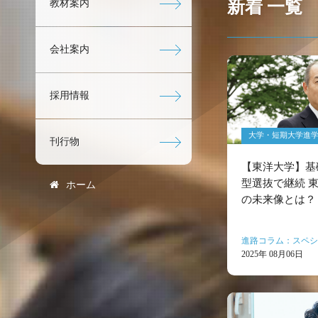
新着 一覧
教材案内
会社案内
採用情報
大学・短期大学進
刊行物
【東洋大学】基
型選抜で継続 
ホーム
の未来像とは？
進路コラム：スペシ
2025年 08月06日