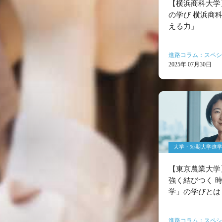
【横浜商科大学
の学び 横浜商
える力」
進路コラム：スペシ
2025年 07月30日
大学・短期大学進
【東京農業大学
強く結びつく 
学」の学びとは
進路コラム：スペシ