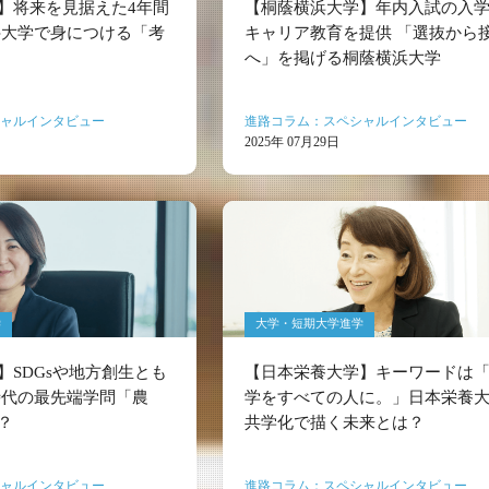
】将来を見据えた4年間
【桐蔭横浜大学】年内入試の入
科大学で身につける「考
キャリア教育を提供 「選抜から
へ」を掲げる桐蔭横浜大学
ャルインタビュー
進路コラム：スペシャルインタビュー
2025年 07月29日
学
大学・短期大学進学
】SDGsや地方創生とも
【日本栄養大学】キーワードは
時代の最先端学問「農
学をすべての人に。」日本栄養
？
共学化で描く未来とは？
ャルインタビュー
進路コラム：スペシャルインタビュー