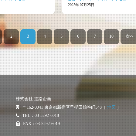
2025年 07月25日
2
3
4
5
6
7
10
次へ
（このページ）
株式会社 進路企画
〒162-0041
東京都新宿区早稲田鶴巻町548［
地図
］
TEL：03-5292-6018
FAX：03-5292-6019