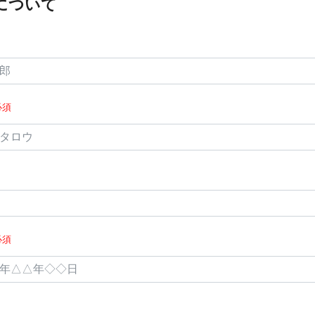
について
必須
必須