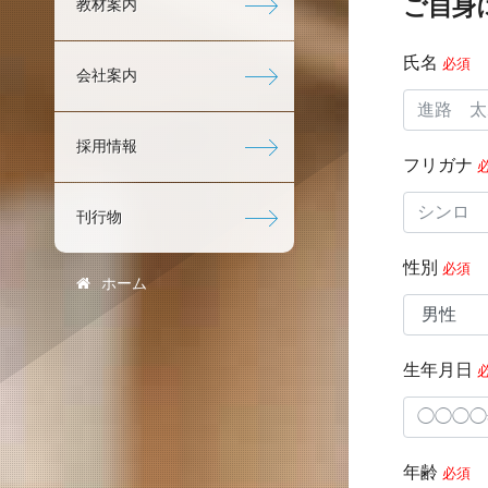
ご自身
教材案内
氏名
必須
会社案内
採用情報
フリガナ
刊行物
性別
必須
ホーム
生年月日
年齢
必須