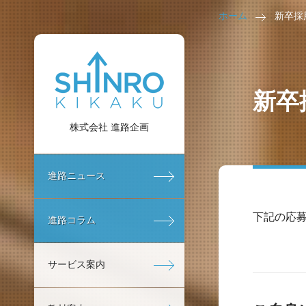
ホーム
新卒採
新卒
株式会社 進路企画
進路ニュース
下記の応
進路コラム
サービス案内