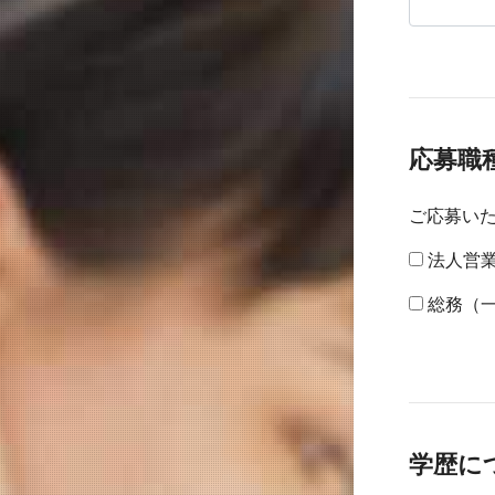
応募職
ご応募い
法人営
総務（
学歴に