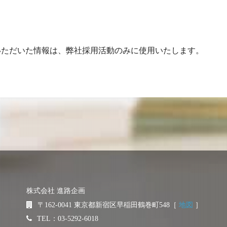
いただいた情報は、弊社採用活動のみに使用いたします。
株式会社 進路企画
〒162-0041
東京都新宿区早稲田鶴巻町548［
地図
］
TEL：03-5292-6018