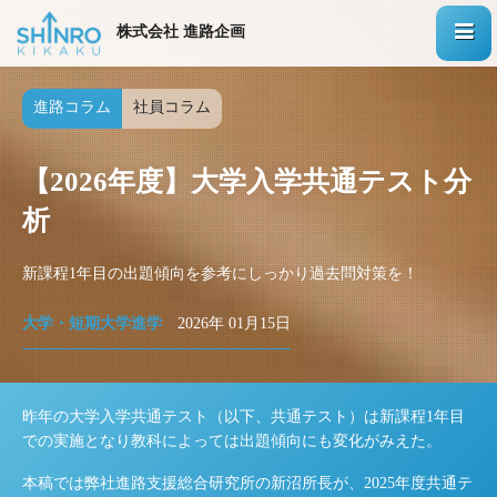
株式会社 進路企画
進路コラム
社員コラム
【2026年度】大学入学共通テスト分
析
新課程1年目の出題傾向を参考にしっかり過去問対策を！
大学・短期大学進学
2026年 01月15日
昨年の大学入学共通テスト（以下、共通テスト）は新課程1年目
での実施となり教科によっては出題傾向にも変化がみえた。
本稿では弊社進路支援総合研究所の新沼所長が、2025年度共通テ