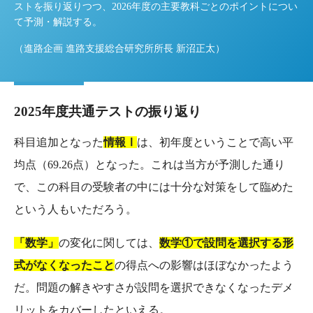
ストを振り返りつつ、2026年度の主要教科ごとのポイントについ
て予測・解説する。
（進路企画 進路支援総合研究所所長 新沼正太）
2025年度共通テストの振り返り
科目追加となった
情報Ⅰ
は、初年度ということで高い平
均点（69.26点）となった。これは当方が予測した通り
で、この科目の受験者の中には十分な対策をして臨めた
という人もいただろう。
「数学」
の変化に関しては、
数学①で設問を選択する形
式がなくなったこと
の得点への影響はほぼなかったよう
だ。問題の解きやすさが設問を選択できなくなったデメ
リットをカバーしたといえる。