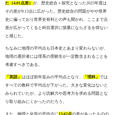
た（4.01点差）
が、歴史総合＋探究となった2025年度は
その差が9.13点に広がった。歴史総合の問題がやや世界
史に偏っており世界史有利との声も聞かれ、ここまで点
差が広がってくると科目選択に慎重にならざるを得ない
と感じた。
ちなみに地理の平均点も日本史とあまり変わらないが、
地理の選択者には理系の受験生が一定数含まれることを
考慮すべきである。
「英語」
はほぼ前年並みの平均点となり、
「理科」
では
すべての教科で平均点が下がった。大きな変化はないと
みられていたが、より読解力や思考力を求める問題とな
り取り組みにくかったのだろう。
また、物理と化学の平均点に
13.62点
の差があったものの