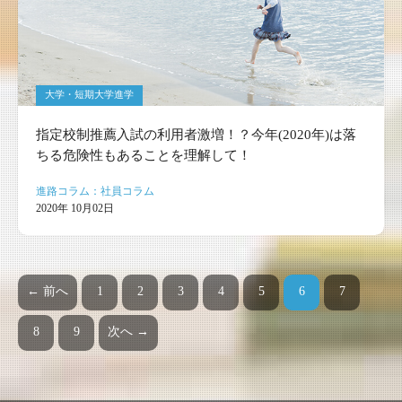
大学・短期大学進学
指定校制推薦入試の利用者激増！？今年(2020年)は落
ちる危険性もあることを理解して！
進路コラム：社員コラム
2020年 10月02日
← 前へ
1
2
3
4
5
6
7
（このページ）
8
9
次へ →