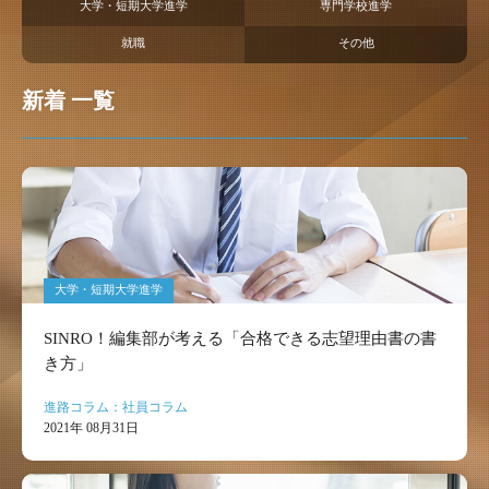
大学・短期大学進学
専門学校進学
就職
その他
新着 一覧
大学・短期大学進学
SINRO！編集部が考える「合格できる志望理由書の書
き方」
進路コラム：社員コラム
2021年 08月31日